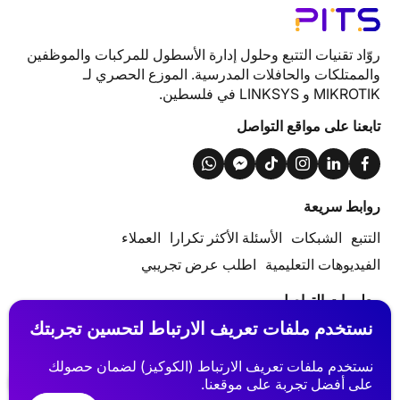
روّاد تقنيات التتبع وحلول إدارة الأسطول للمركبات والموظفين
والممتلكات والحافلات المدرسية. الموزع الحصري لـ
MIKROTIK و LINKSYS في فلسطين.
تابعنا على مواقع التواصل
روابط سريعة
التتبع
الشبكات
الأسئلة الأكثر تكرارا
العملاء
الفيديوهات التعليمية
اطلب عرض تجريبي
معلومات التواصل
نستخدم ملفات تعريف الارتباط لتحسين تجربتك
الإمارات | دبي – واحة السيليكون، مجمّع ديجيتال بارك
فلسطين | نابلس – مركز البساتين التجاري، الطابق الخامس
نستخدم ملفات تعريف الارتباط (الكوكيز) لضمان حصولك
info@pits-track.com
على أفضل تجربة على موقعنا.
+971 55 881 8652