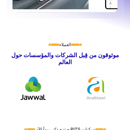
العملاء
موثوقون من قِبل الشركات والمؤسسات حول
العالم
مركبات PITS – تتبع ذكي يبدأ الآن